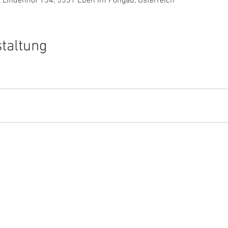
 Lindenhof 154, 5531 Eben im Pongau, Österreich
staltung