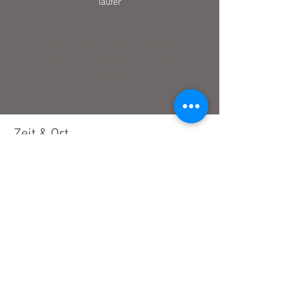
Täufer
Tickets stehen nicht zum Verkauf
Jetzt andere Veranstaltungen
ansehen
Zeit & Ort
13. Juli 2025, 18:00
Pfarrkirche St. Johannes der Täufer, Hofmark
10, 94269 Rinchnach, Deutschland
Impressum
Datenschutz
© 2026 Andreas Schmid