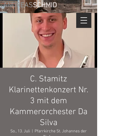
ANDREAS
SCHMID
C. Stamitz
Klarinettenkonzert Nr.
3 mit dem
Kammerorchester Da
Silva
So., 13. Juli
  |  
Pfarrkirche St. Johannes der