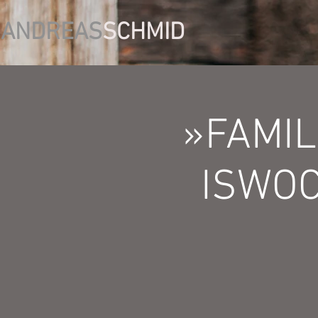
ANDREAS
SCHMID
»FAMI
ISWOC