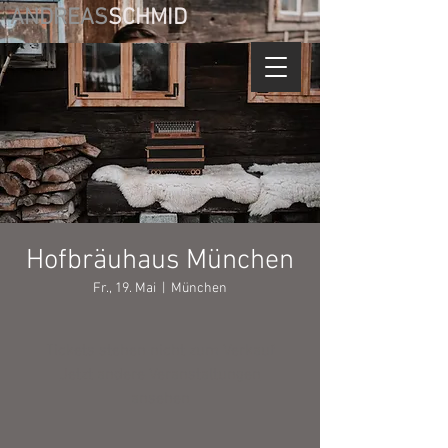
ANDREAS
SCHMID
Hofbräuhaus München
Fr., 19. Mai
  |  
München
Tickets stehen nicht zum Verkauf
Jetzt andere Veranstaltungen
ansehen