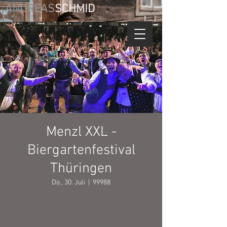
ANDREAS
SCHMID
Menzl XXL -
Biergartenfestival
Thüringen
Do., 30. Juli
  |  
99988
Tickets stehen nicht zum Verkauf
Jetzt andere Veranstaltungen