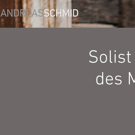
ANDREAS
SCHMID
Solis
des 