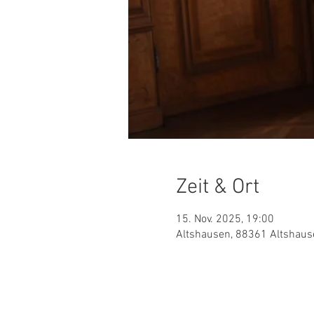
Zeit & Ort
15. Nov. 2025, 19:00
Altshausen, 88361 Altshaus