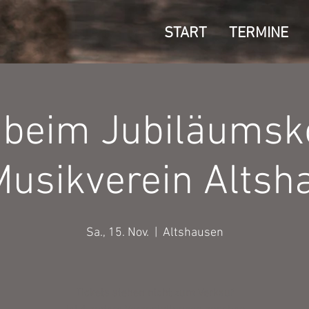
START
TERMINE
t beim Jubiläumsk
Musikverein Altsh
Sa., 15. Nov.
  |  
Altshausen
Tickets stehen nicht zum Verkauf