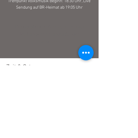
Treffpunkt Volksmusik Beginn: 18:30 Uhr, Live
Sendung auf BR-Heimat ab 19:05 Uhr
Tickets stehen nicht zum Verkauf
Jetzt andere Veranstaltungen
ansehen
Zeit & Ort
23. Juni 2023, 18:30
Bayerischer Rundfunk (BR) - Funkhaus Mün,
Rundfunkpl. 1, 80335 München, Deutschland
Impressum
Datenschutz