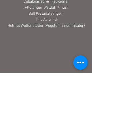
Cubaboarische Tradicional
Altöttinger Wallfahrtmusi
Bäff (Gstanzlsänger)
Trio Aufwind
Helmut Wolfenstetter (Vogelstimmenimitator)
Tickets stehen nicht zum Verkauf
Jetzt andere Veranstaltungen
ansehen
Zeit & Ort
08. Juli 2023, 20:00
Residenz München, Residenzstraße 1, 80333
München, Deutschland