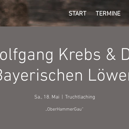
START
TERMINE
olfgang Krebs & D
Bayerischen Löwe
Sa., 18. Mai
  |  
Truchtlaching
„OberHammerGau“