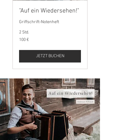
"Auf ein Wiedersehen!"
Griffschrift-Notenheft
2 Std.
100
100 €
Euro
JETZT BUCHEN